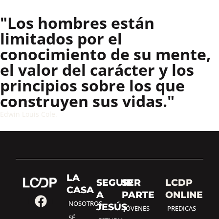
"Los hombres están
limitados por el
conocimiento de su mente,
el valor del carácter y los
principios sobre los que
construyen sus vidas."
Edwin Louis Cole.
LA
SEGUIR
SER
LCDP
CASA
A
PARTE
ONLINE
NOSOTROS
JESÚS
JÓVENES
PREDICAS
SÉ