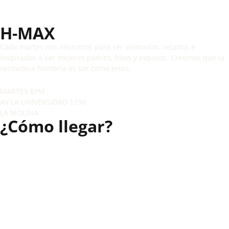
H-MAX
Cada martes nos reunimos para ser animados, retados e
inspirados a ser mejores padres, hijos y esposos. Creemos que la
verdadera hombría es ser como Jesús.
MARTES 8PM
AV LA UNIVERSIDAD 1190
LA MOLINA
¿Cómo llegar?