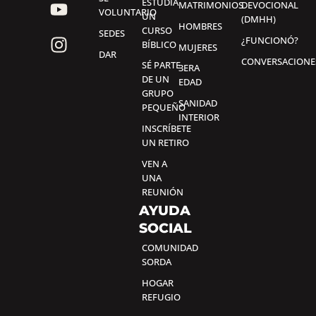
ESTUDIA
MATRIMONIOS
DEVOCIONAL
VOLUNTARIO
UN
(DMHH)
HOMBRES
CURSO
SEDES
¿FUNCIONÓ?
BÍBLICO
MUJERES
DAR
CONVERSACIONE
SÉ PARTE
3ERA
DE UN
EDAD
GRUPO
SANIDAD
PEQUEÑO
INTERIOR
INSCRÍBETE
UN RETIRO
VEN A
UNA
REUNIÓN
AYUDA
SOCIAL
COMUNIDAD
SORDA
HOGAR
REFUGIO