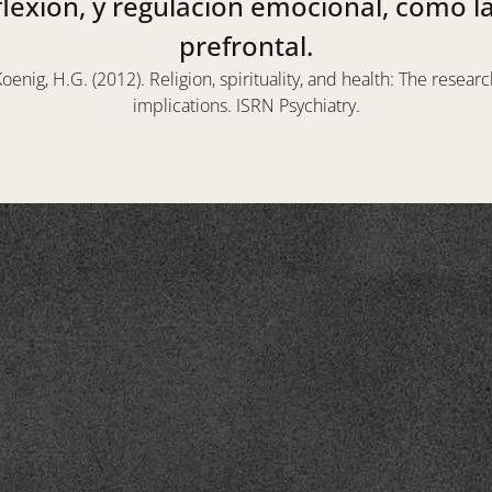
lexión, y regulación emocional, como l
prefrontal.
oenig, H.G. (2012). Religion, spirituality, and health: The researc
implications. ISRN Psychiatry.