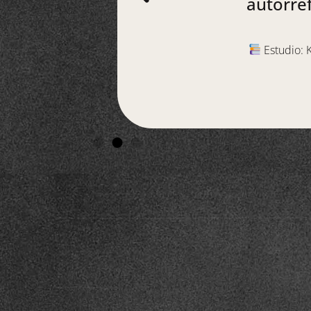
autorref
Estudio: K