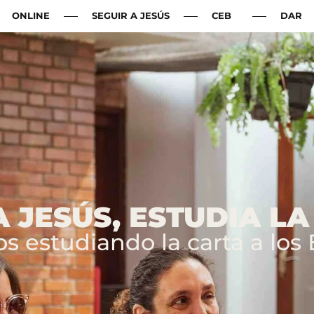
ONLINE
SEGUIR A JESÚS
CEB
DAR
 JESÚS, ESTUDIA L
s estudiando la carta a los E