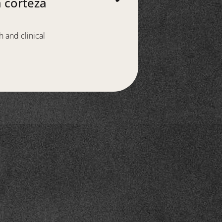
a corteza
h and clinical