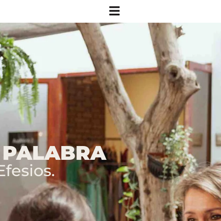
A PALABRA
fesios.